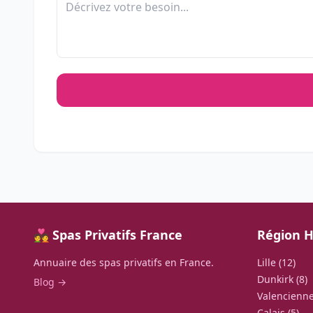
💑 Spas Privatifs France
Région H
Annuaire des spas privatifs en France.
Lille (12)
Dunkirk (8)
Blog →
Valencienne
Calais (5)