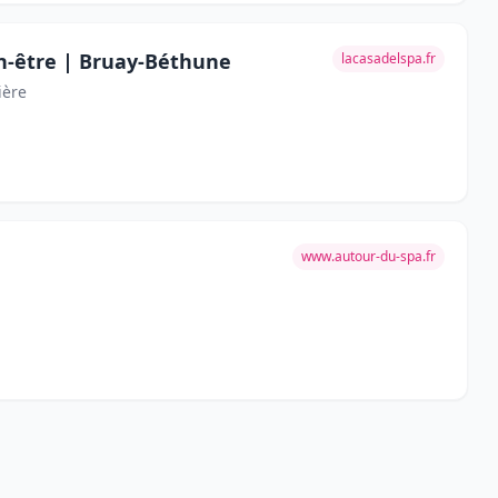
en-être | Bruay-Béthune
lacasadelspa.fr
ière
www.autour-du-spa.fr