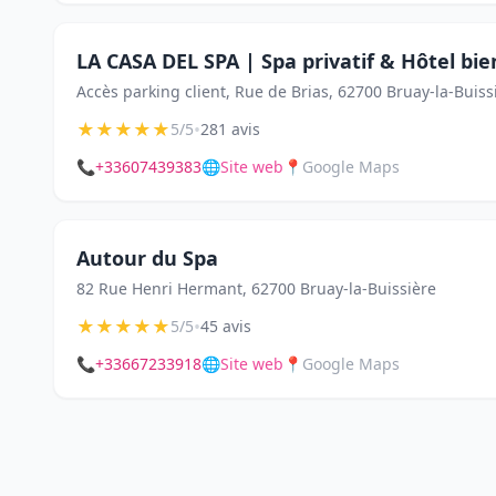
LA CASA DEL SPA | Spa privatif & Hôtel bi
Accès parking client, Rue de Brias, 62700 Bruay-la-Buiss
★
★
★
★
★
•
5/5
281 avis
📞
+33607439383
🌐
Site web
📍
Google Maps
Autour du Spa
82 Rue Henri Hermant, 62700 Bruay-la-Buissière
★
★
★
★
★
•
5/5
45 avis
📞
+33667233918
🌐
Site web
📍
Google Maps