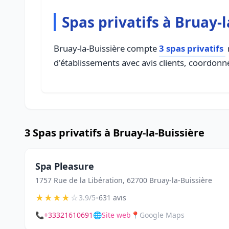
Spas privatifs à Bruay-
Bruay-la-Buissière compte
3 spas privatifs
d'établissements avec avis clients, coordonné
3 Spas privatifs à Bruay-la-Buissière
Spa Pleasure
1757 Rue de la Libération, 62700 Bruay-la-Buissière
★
★
★
★
☆
•
3.9/5
631 avis
📞
+33321610691
🌐
Site web
📍
Google Maps