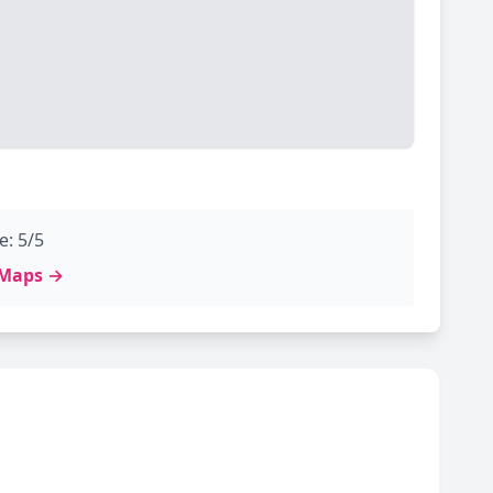
e: 5/5
e Maps →