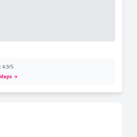
 4.9/5
e Maps →