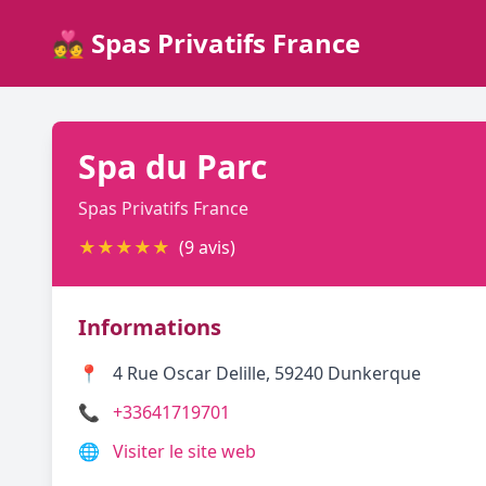
💑 Spas Privatifs France
Spa du Parc
Spas Privatifs France
★
★
★
★
★
(9 avis)
Informations
📍
4 Rue Oscar Delille, 59240 Dunkerque
📞
+33641719701
🌐
Visiter le site web