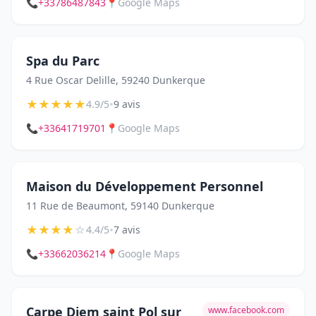
📞
+33786487843
📍
Google Maps
Spa du Parc
4 Rue Oscar Delille, 59240 Dunkerque
★
★
★
★
★
•
4.9/5
9 avis
📞
+33641719701
📍
Google Maps
Maison du Développement Personnel
11 Rue de Beaumont, 59140 Dunkerque
★
★
★
★
☆
•
4.4/5
7 avis
📞
+33662036214
📍
Google Maps
Carpe Diem saint Pol sur
www.facebook.com