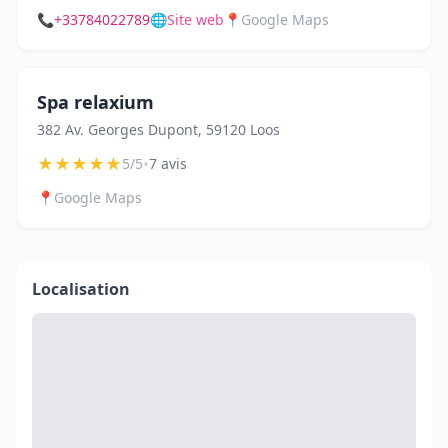
📞
+33784022789
🌐
Site web
📍
Google Maps
Spa relaxium
382 Av. Georges Dupont, 59120 Loos
★
★
★
★
★
•
5/5
7 avis
📍
Google Maps
Localisation