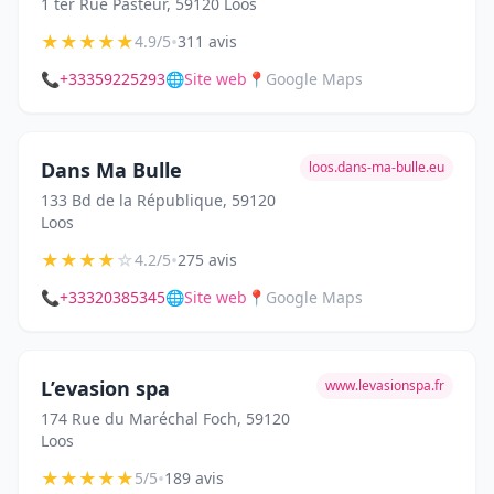
1 ter Rue Pasteur, 59120 Loos
★
★
★
★
★
•
4.9/5
311 avis
📞
+33359225293
🌐
Site web
📍
Google Maps
Dans Ma Bulle
loos.dans-ma-bulle.eu
133 Bd de la République, 59120
Loos
★
★
★
★
☆
•
4.2/5
275 avis
📞
+33320385345
🌐
Site web
📍
Google Maps
L’evasion spa
www.levasionspa.fr
174 Rue du Maréchal Foch, 59120
Loos
★
★
★
★
★
•
5/5
189 avis