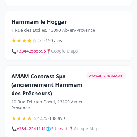
Hammam le Hoggar
1 Rue des Étoiles, 13090 Aix-en-Provence
★
★
★
★
☆
•
4/5
159 avis
📞
+33442585695
📍
Google Maps
AMAM Contrast Spa
www.amamspa.com
(anciennement Hammam
des Prêcheurs)
10 Rue Félicien David, 13100 Aix-en-
Provence
★
★
★
★
☆
•
4.5/5
148 avis
📞
+33442241111
🌐
Site web
📍
Google Maps