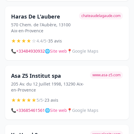
Haras De L'aubere
chateaudelagaude.com
570 Chem. de l'Aubère, 13100
Aix-en-Provence
★
★
★
★
☆
•
4.4/5
35 avis
📞
+33484930932
🌐
Site web
📍
Google Maps
Asa Z5 Institut spa
www.asa-z5.com
205 Av. du 12 Juillet 1998, 13290 Aix-
en-Provence
★
★
★
★
★
•
5/5
23 avis
📞
+33685461561
🌐
Site web
📍
Google Maps