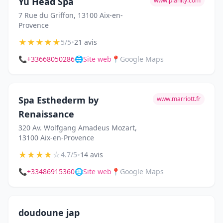
Yu Head Spa
www.planity.com
7 Rue du Griffon, 13100 Aix-en-
Provence
★
★
★
★
★
•
5/5
21 avis
📞
+33668050286
🌐
Site web
📍
Google Maps
Spa Esthederm by
www.marriott.fr
Renaissance
320 Av. Wolfgang Amadeus Mozart,
13100 Aix-en-Provence
★
★
★
★
☆
•
4.7/5
14 avis
📞
+33486915360
🌐
Site web
📍
Google Maps
doudoune jap