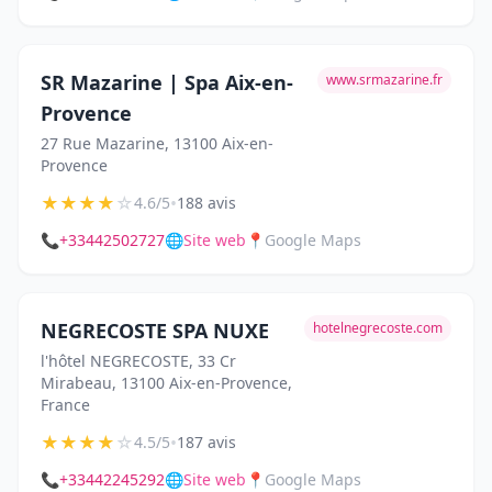
SR Mazarine | Spa Aix-en-
www.srmazarine.fr
Provence
27 Rue Mazarine, 13100 Aix-en-
Provence
★
★
★
★
☆
•
4.6/5
188 avis
📞
+33442502727
🌐
Site web
📍
Google Maps
NEGRECOSTE SPA NUXE
hotelnegrecoste.com
l'hôtel NEGRECOSTE, 33 Cr
Mirabeau, 13100 Aix-en-Provence,
France
★
★
★
★
☆
•
4.5/5
187 avis
📞
+33442245292
🌐
Site web
📍
Google Maps