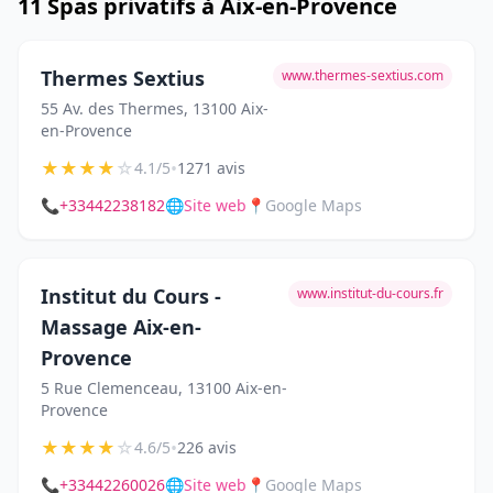
11 Spas privatifs à Aix-en-Provence
Thermes Sextius
www.thermes-sextius.com
55 Av. des Thermes, 13100 Aix-
en-Provence
★
★
★
★
☆
•
4.1/5
1271 avis
📞
+33442238182
🌐
Site web
📍
Google Maps
Institut du Cours -
www.institut-du-cours.fr
Massage Aix-en-
Provence
5 Rue Clemenceau, 13100 Aix-en-
Provence
★
★
★
★
☆
•
4.6/5
226 avis
📞
+33442260026
🌐
Site web
📍
Google Maps