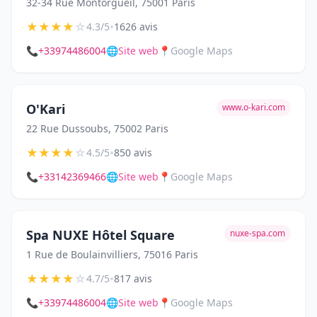
32-34 Rue Montorgueil, 75001 Paris
★
★
★
★
☆
•
4.3/5
1626 avis
📞
+33974486004
🌐
Site web
📍
Google Maps
O'Kari
www.o-kari.com
22 Rue Dussoubs, 75002 Paris
★
★
★
★
☆
•
4.5/5
850 avis
📞
+33142369466
🌐
Site web
📍
Google Maps
Spa NUXE Hôtel Square
nuxe-spa.com
1 Rue de Boulainvilliers, 75016 Paris
★
★
★
★
☆
•
4.7/5
817 avis
📞
+33974486004
🌐
Site web
📍
Google Maps