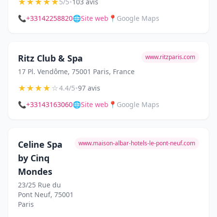
★
★
★
★
★
•
5/5
103 avis
📞
+33142258820
🌐
Site web
📍
Google Maps
Ritz Club & Spa
www.ritzparis.com
17 Pl. Vendôme, 75001 Paris, France
★
★
★
★
☆
•
4.4/5
97 avis
📞
+33143163060
🌐
Site web
📍
Google Maps
Celine Spa
www.maison-albar-hotels-le-pont-neuf.com
by Cinq
Mondes
23/25 Rue du
Pont Neuf, 75001
Paris