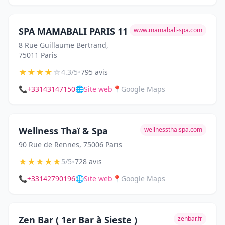
SPA MAMABALI PARIS 11
www.mamabali-spa.com
8 Rue Guillaume Bertrand,
75011 Paris
★
★
★
★
☆
•
4.3/5
795 avis
📞
+33143147150
🌐
Site web
📍
Google Maps
Wellness Thaï & Spa
wellnessthaispa.com
90 Rue de Rennes, 75006 Paris
★
★
★
★
★
•
5/5
728 avis
📞
+33142790196
🌐
Site web
📍
Google Maps
Zen Bar ( 1er Bar à Sieste )
zenbar.fr