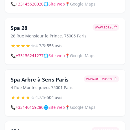
📞
+33145620020
🌐
Site web
📍
Google Maps
Spa 28
www.spa28.fr
28 Rue Monsieur le Prince, 75006 Paris
★
★
★
★
☆
•
4.7/5
556 avis
📞
+33156241277
🌐
Site web
📍
Google Maps
Spa Arbre à Sens Paris
www.arbreasens.fr
4 Rue Montesquieu, 75001 Paris
★
★
★
★
☆
•
4.7/5
504 avis
📞
+33140159280
🌐
Site web
📍
Google Maps