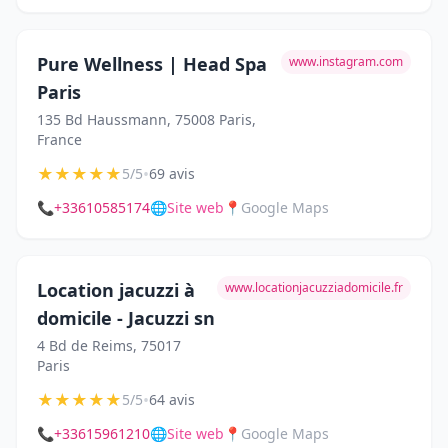
Pure Wellness | Head Spa
www.instagram.com
Paris
135 Bd Haussmann, 75008 Paris,
France
★
★
★
★
★
•
5/5
69 avis
📞
+33610585174
🌐
Site web
📍
Google Maps
Location jacuzzi à
www.locationjacuzziadomicile.fr
domicile - Jacuzzi sn
4 Bd de Reims, 75017
Paris
★
★
★
★
★
•
5/5
64 avis
📞
+33615961210
🌐
Site web
📍
Google Maps