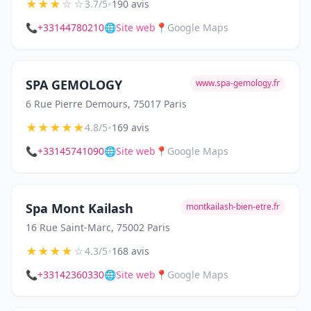
★
★
★
☆
☆
•
3.7/5
190 avis
📞
+33144780210
🌐
Site web
📍
Google Maps
SPA GEMOLOGY
www.spa-gemology.fr
6 Rue Pierre Demours, 75017 Paris
★
★
★
★
★
•
4.8/5
169 avis
📞
+33145741090
🌐
Site web
📍
Google Maps
Spa Mont Kailash
montkailash-bien-etre.fr
16 Rue Saint-Marc, 75002 Paris
★
★
★
★
☆
•
4.3/5
168 avis
📞
+33142360330
🌐
Site web
📍
Google Maps