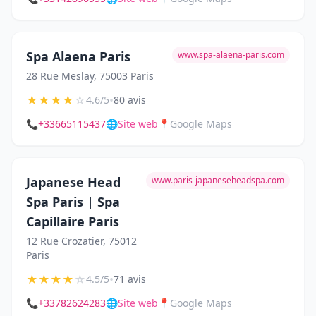
Spa Alaena Paris
www.spa-alaena-paris.com
28 Rue Meslay, 75003 Paris
★
★
★
★
☆
•
4.6/5
80 avis
📞
+33665115437
🌐
Site web
📍
Google Maps
Japanese Head
www.paris-japaneseheadspa.com
Spa Paris | Spa
Capillaire Paris
12 Rue Crozatier, 75012
Paris
★
★
★
★
☆
•
4.5/5
71 avis
📞
+33782624283
🌐
Site web
📍
Google Maps