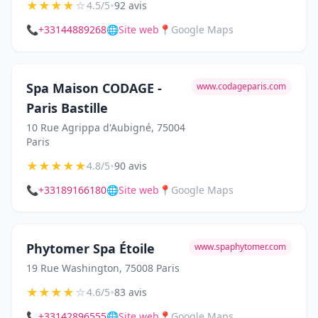
★
★
★
★
☆
•
4.5/5
92 avis
📞
+33144889268
🌐
Site web
📍
Google Maps
Spa Maison CODAGE -
www.codageparis.com
Paris Bastille
10 Rue Agrippa d'Aubigné, 75004
Paris
★
★
★
★
★
•
4.8/5
90 avis
📞
+33189166180
🌐
Site web
📍
Google Maps
Phytomer Spa Étoile
www.spaphytomer.com
19 Rue Washington, 75008 Paris
★
★
★
★
☆
•
4.6/5
83 avis
📞
+33142896555
🌐
Site web
📍
Google Maps