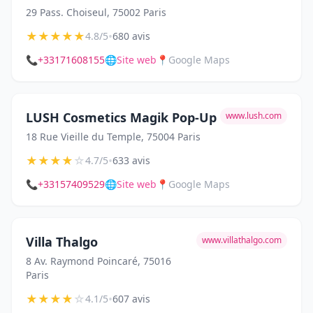
29 Pass. Choiseul, 75002 Paris
★
★
★
★
★
•
4.8/5
680 avis
📞
+33171608155
🌐
Site web
📍
Google Maps
LUSH Cosmetics Magik Pop-Up
www.lush.com
18 Rue Vieille du Temple, 75004 Paris
★
★
★
★
☆
•
4.7/5
633 avis
📞
+33157409529
🌐
Site web
📍
Google Maps
Villa Thalgo
www.villathalgo.com
8 Av. Raymond Poincaré, 75016
Paris
★
★
★
★
☆
•
4.1/5
607 avis