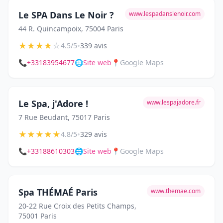
Le SPA Dans Le Noir ?
www.lespadanslenoir.com
44 R. Quincampoix, 75004 Paris
★
★
★
★
☆
•
4.5/5
339 avis
📞
+33183954677
🌐
Site web
📍
Google Maps
Le Spa, j'Adore !
www.lespajadore.fr
7 Rue Beudant, 75017 Paris
★
★
★
★
★
•
4.8/5
329 avis
📞
+33188610303
🌐
Site web
📍
Google Maps
Spa THÉMAÉ Paris
www.themae.com
20-22 Rue Croix des Petits Champs,
75001 Paris