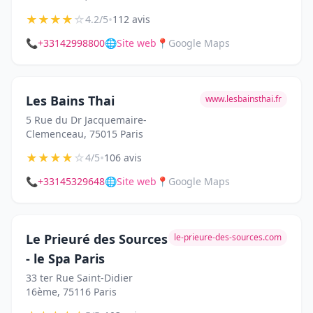
★
★
★
★
☆
•
4.2/5
112 avis
📞
+33142998800
🌐
Site web
📍
Google Maps
Les Bains Thai
www.lesbainsthai.fr
5 Rue du Dr Jacquemaire-
Clemenceau, 75015 Paris
★
★
★
★
☆
•
4/5
106 avis
📞
+33145329648
🌐
Site web
📍
Google Maps
Le Prieuré des Sources
le-prieure-des-sources.com
- le Spa Paris
33 ter Rue Saint-Didier
16ème, 75116 Paris