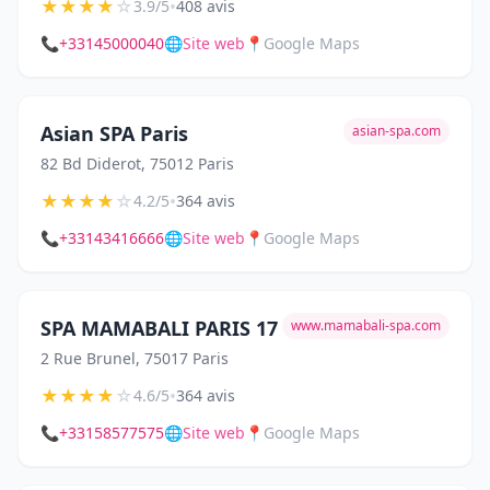
★
★
★
★
☆
•
3.9/5
408 avis
📞
+33145000040
🌐
Site web
📍
Google Maps
Asian SPA Paris
asian-spa.com
82 Bd Diderot, 75012 Paris
★
★
★
★
☆
•
4.2/5
364 avis
📞
+33143416666
🌐
Site web
📍
Google Maps
SPA MAMABALI PARIS 17
www.mamabali-spa.com
2 Rue Brunel, 75017 Paris
★
★
★
★
☆
•
4.6/5
364 avis
📞
+33158577575
🌐
Site web
📍
Google Maps