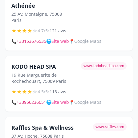
Athénée
25 Av. Montaigne, 75008
Paris
★
★
★
★
☆
•
4.7/5
121 avis
📞
+33153676535
🌐
Site web
📍
Google Maps
KODŌ HEAD SPA
www.kodoheadspa.com
19 Rue Marguerite de
Rochechouart, 75009 Paris
★
★
★
★
☆
•
4.5/5
113 avis
📞
+33956236651
🌐
Site web
📍
Google Maps
Raffles Spa & Wellness
www.raffles.com
37 Av. Hoche, 75008 Paris