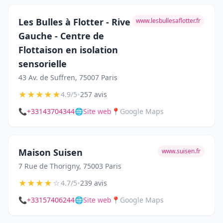
Les Bulles à Flotter - Rive
www.lesbullesaflotter.fr
Gauche - Centre de
Flottaison en isolation
sensorielle
43 Av. de Suffren, 75007 Paris
★
★
★
★
★
•
4.9/5
257 avis
📞
+33143704344
🌐
Site web
📍
Google Maps
Maison Suisen
www.suisen.fr
7 Rue de Thorigny, 75003 Paris
★
★
★
★
☆
•
4.7/5
239 avis
📞
+33157406244
🌐
Site web
📍
Google Maps