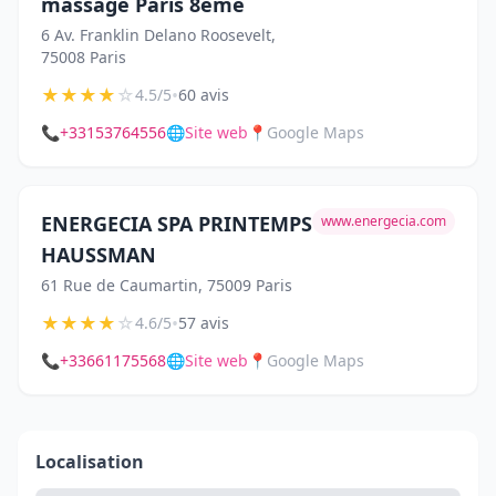
massage Paris 8ème
6 Av. Franklin Delano Roosevelt,
75008 Paris
★
★
★
★
☆
•
4.5/5
60 avis
📞
+33153764556
🌐
Site web
📍
Google Maps
ENERGECIA SPA PRINTEMPS
www.energecia.com
HAUSSMAN
61 Rue de Caumartin, 75009 Paris
★
★
★
★
☆
•
4.6/5
57 avis
📞
+33661175568
🌐
Site web
📍
Google Maps
Localisation