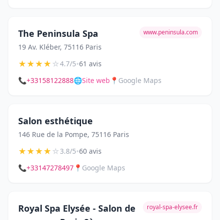
The Peninsula Spa
www.peninsula.com
19 Av. Kléber, 75116 Paris
★
★
★
★
☆
•
4.7/5
61 avis
📞
+33158122888
🌐
Site web
📍
Google Maps
Salon esthétique
146 Rue de la Pompe, 75116 Paris
★
★
★
★
☆
•
3.8/5
60 avis
📞
+33147278497
📍
Google Maps
Royal Spa Elysée - Salon de
royal-spa-elysee.fr