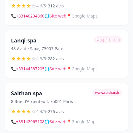
★
★
★
★
☆
•
4.6/5
312 avis
📞
+33140204860
🌐
Site web
📍
Google Maps
Lanqi-spa
lanqi-spa.com
48 Av. de Saxe, 75007 Paris
★
★
★
★
☆
•
4.3/5
282 avis
📞
+33144387205
🌐
Site web
📍
Google Maps
Saithan spa
www.saithan.fr
8 Rue d'Argenteuil, 75001 Paris
★
★
★
★
☆
•
4.4/5
276 avis
📞
+33142965108
🌐
Site web
📍
Google Maps