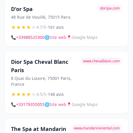
D'or Spa
dorspa.com
48 Rue de Vouillé, 75015 Paris
★
★
★
★
☆
•
4.7/5
161 avis
📞
+33988525300
🌐
Site web
📍
Google Maps
Dior Spa Cheval Blanc
www.chevalblanc.com
Paris
8 Quai du Louvre, 75001 Paris,
France
★
★
★
★
☆
•
4.5/5
148 avis
📞
+33179355055
🌐
Site web
📍
Google Maps
The Spa at Mandarin
www.mandarinoriental.com