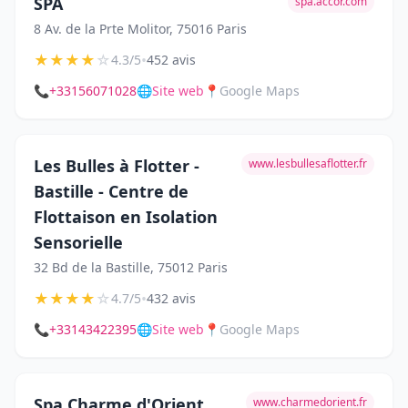
SPA
spa.accor.com
8 Av. de la Prte Molitor, 75016 Paris
★
★
★
★
☆
•
4.3/5
452 avis
📞
+33156071028
🌐
Site web
📍
Google Maps
Les Bulles à Flotter -
www.lesbullesaflotter.fr
Bastille - Centre de
Flottaison en Isolation
Sensorielle
32 Bd de la Bastille, 75012 Paris
★
★
★
★
☆
•
4.7/5
432 avis
📞
+33143422395
🌐
Site web
📍
Google Maps
Spa Charme d'Orient
www.charmedorient.fr