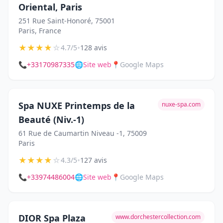
Oriental, Paris
251 Rue Saint-Honoré, 75001
Paris, France
★
★
★
★
☆
•
4.7/5
128 avis
📞
+33170987335
🌐
Site web
📍
Google Maps
Spa NUXE Printemps de la
nuxe-spa.com
Beauté (Niv.-1)
61 Rue de Caumartin Niveau -1, 75009
Paris
★
★
★
★
☆
•
4.3/5
127 avis
📞
+33974486004
🌐
Site web
📍
Google Maps
DIOR Spa Plaza
www.dorchestercollection.com