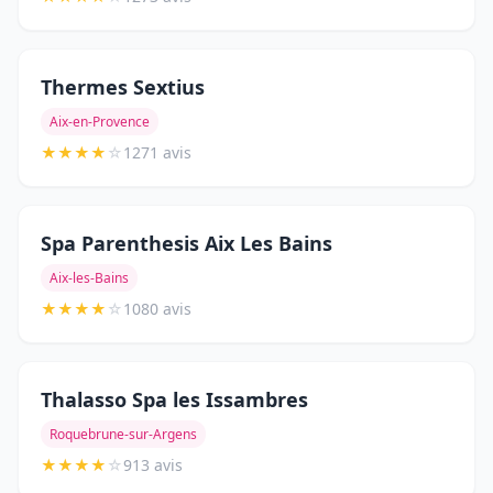
Thermes Sextius
Aix-en-Provence
★
★
★
★
☆
1271 avis
Spa Parenthesis Aix Les Bains
Aix-les-Bains
★
★
★
★
☆
1080 avis
Thalasso Spa les Issambres
Roquebrune-sur-Argens
★
★
★
★
☆
913 avis