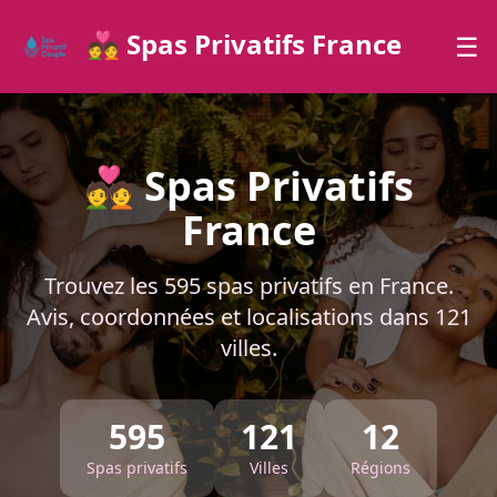
💑 Spas Privatifs France
☰
💑 Spas Privatifs
France
Trouvez les 595 spas privatifs en France.
Avis, coordonnées et localisations dans 121
villes.
595
121
12
Spas privatifs
Villes
Régions