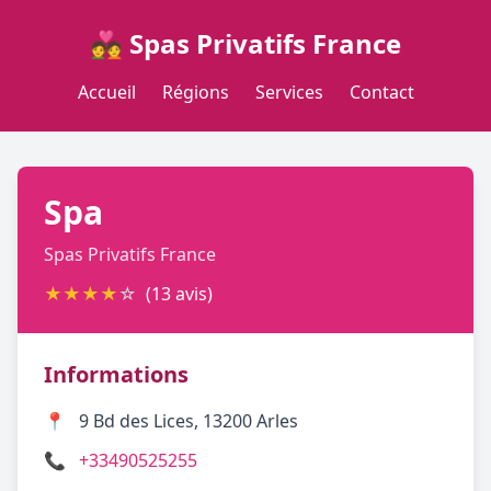
💑 Spas Privatifs France
Accueil
Régions
Services
Contact
Spa
Spas Privatifs France
★
★
★
★
☆
(13 avis)
Informations
📍
9 Bd des Lices, 13200 Arles
📞
+33490525255