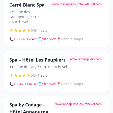
Carré Blanc Spa
www.massagecourchevel1550.com
460 Rue des
Grangettes, 73120
Courchevel
★
★
★
★
★
•
5/5
4 avis
📞
+33607857471
🌐
Site web
📍
Google Maps
Spa – Hôtel Les Peupliers
www.lespeupliers.com
119 Rue du Lac, 73120 Courchevel
★
★
★
★
★
•
5/5
1 avis
📞
+33479084147
🌐
Site web
📍
Google Maps
Spa by Codage –
www.annapurna-courchevel.com
Hôtel Annapurna