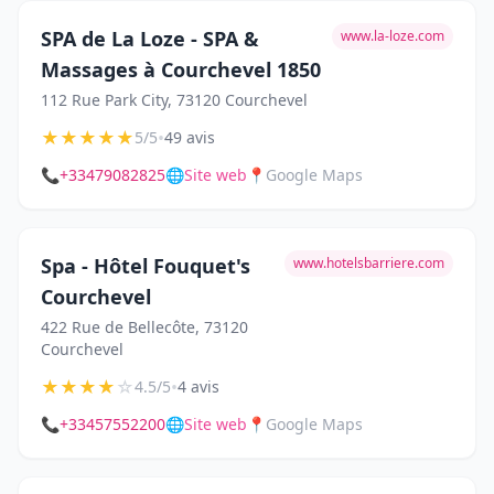
SPA de La Loze - SPA &
www.la-loze.com
Massages à Courchevel 1850
112 Rue Park City, 73120 Courchevel
★
★
★
★
★
•
5/5
49 avis
📞
+33479082825
🌐
Site web
📍
Google Maps
Spa - Hôtel Fouquet's
www.hotelsbarriere.com
Courchevel
422 Rue de Bellecôte, 73120
Courchevel
★
★
★
★
☆
•
4.5/5
4 avis
📞
+33457552200
🌐
Site web
📍
Google Maps