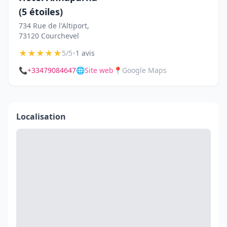
(5 étoiles)
734 Rue de l'Altiport,
73120 Courchevel
★
★
★
★
★
•
5/5
1 avis
📞
+33479084647
🌐
Site web
📍
Google Maps
Localisation