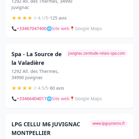
1292 All. des Thermes, 34990
Juvignac
★
★
★
★
☆
•
4.1/5
125 avis
📞
+33467047400
🌐
Site web
📍
Google Maps
Spa - La Source de
juvignac.zenitude-relais-spa.com
la Valadière
1292 All. des Thermes,
34990 Juvignac
★
★
★
★
☆
•
4.5/5
60 avis
📞
+33466404017
🌐
Site web
📍
Google Maps
LPG CELLU M6 JUVIGNAC
www.lpgsystems.fr
MONTPELLIER