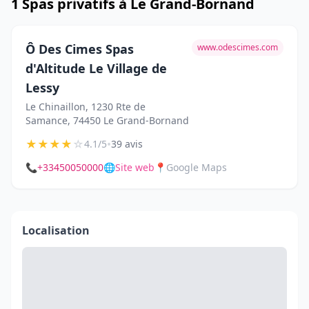
1 Spas privatifs à Le Grand-Bornand
Ô Des Cimes Spas
www.odescimes.com
d'Altitude Le Village de
Lessy
Le Chinaillon, 1230 Rte de
Samance, 74450 Le Grand-Bornand
★
★
★
★
☆
•
4.1/5
39 avis
📞
+33450050000
🌐
Site web
📍
Google Maps
Localisation