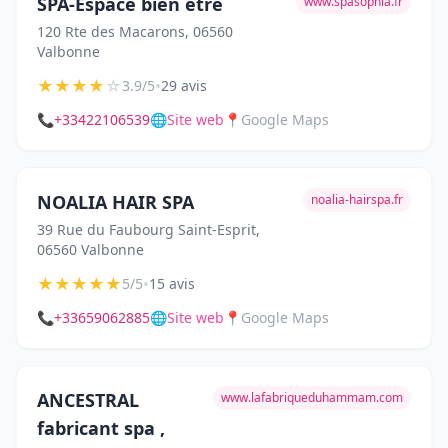
SPA-Espace bien être
www.spasophia.fr
120 Rte des Macarons, 06560
Valbonne
★
★
★
★
☆
•
3.9/5
29 avis
📞
+33422106539
🌐
Site web
📍
Google Maps
NOALIA HAIR SPA
noalia-hairspa.fr
39 Rue du Faubourg Saint-Esprit,
06560 Valbonne
★
★
★
★
★
•
5/5
15 avis
📞
+33659062885
🌐
Site web
📍
Google Maps
ANCESTRAL
www.lafabriqueduhammam.com
fabricant spa ,