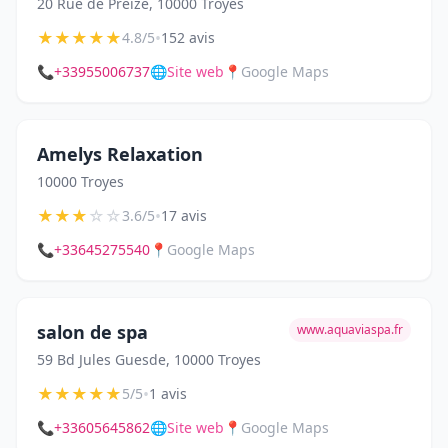
20 Rue de Preize, 10000 Troyes
★
★
★
★
★
•
4.8/5
152 avis
📞
+33955006737
🌐
Site web
📍
Google Maps
Amelys Relaxation
10000 Troyes
★
★
★
☆
☆
•
3.6/5
17 avis
📞
+33645275540
📍
Google Maps
salon de spa
www.aquaviaspa.fr
59 Bd Jules Guesde, 10000 Troyes
★
★
★
★
★
•
5/5
1 avis
📞
+33605645862
🌐
Site web
📍
Google Maps